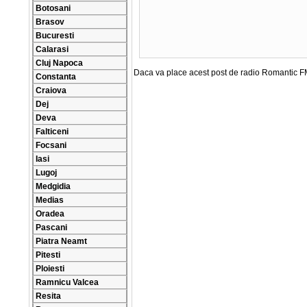
Botosani
Brasov
Bucuresti
Calarasi
Cluj Napoca
Daca va place acest post de radio Romantic FM
Constanta
Craiova
Dej
Deva
Falticeni
Focsani
Iasi
Lugoj
Medgidia
Medias
Oradea
Pascani
Piatra Neamt
Pitesti
Ploiesti
Ramnicu Valcea
Resita