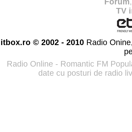
Forum
TV 
itbox.ro © 2002 - 2010
Radio Onine,
pe
Radio Online - Romantic FM Popul
date cu posturi de radio l