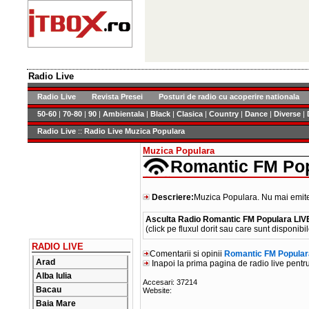
Radio Live
Radio Live
Revista Presei
Posturi de radio cu acoperire nationala
50-60
|
70-80
|
90
|
Ambientala
|
Black
|
Clasica
|
Country
|
Dance
|
Diverse
|
Radio Live
::
Radio Live Muzica Populara
Muzica Populara
Romantic FM Pop
Descriere:
Muzica Populara. Nu mai emite
Asculta Radio Romantic FM Populara LIV
(click pe fluxul dorit sau care sunt disponibil
RADIO LIVE
Comentarii si opinii
Romantic FM Popular
Arad
Inapoi la prima pagina de radio live pentr
Alba Iulia
Accesari: 37214
Bacau
Website:
Baia Mare