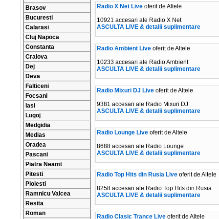
Radio X Net Live
oferit de Altele
Brasov
Bucuresti
10921 accesari ale Radio X Net
ASCULTA LIVE & detalii suplimentare
Calarasi
Cluj Napoca
Constanta
Radio Ambient Live
oferit de Altele
Craiova
10233 accesari ale Radio Ambient
Dej
ASCULTA LIVE & detalii suplimentare
Deva
Falticeni
Radio Mixuri DJ Live
oferit de Altele
Focsani
9381 accesari ale Radio Mixuri DJ
Iasi
ASCULTA LIVE & detalii suplimentare
Lugoj
Medgidia
Radio Lounge Live
oferit de Altele
Medias
Oradea
8688 accesari ale Radio Lounge
ASCULTA LIVE & detalii suplimentare
Pascani
Piatra Neamt
Pitesti
Radio Top Hits din Rusia Live
oferit de Altele
Ploiesti
8258 accesari ale Radio Top Hits din Rusia
Ramnicu Valcea
ASCULTA LIVE & detalii suplimentare
Resita
Roman
Radio Clasic Trance Live
oferit de Altele