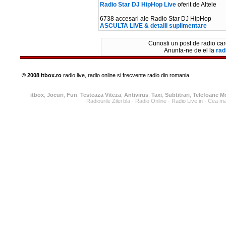
Radio Star DJ HipHop Live
oferit de Altele
6738 accesari ale Radio Star DJ HipHop
ASCULTA LIVE & detalii suplimentare
Cunosti un post de radio care 
Anunta-ne de el la
rad
© 2008 itbox.ro
radio live, radio online si frecvente radio din romania
itbox
,
Jocuri
,
Fun
,
Testeaza Viteza
,
Antivirus
,
Taxi
,
Subtitrari
,
Telefoane M
Radiourile Zilei bla - Radio Online - Radio Live in - Cea m