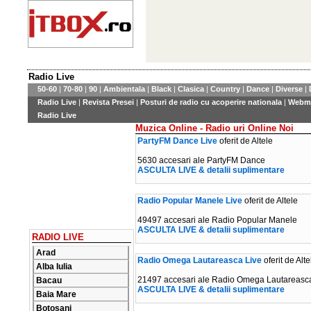
Radio Live
50-60
|
70-80
|
90
|
Ambientala
|
Black
|
Clasica
|
Country
|
Dance
|
Diverse
|
Radio Live
|
Revista Presei
|
Posturi de radio cu acoperire nationala
|
Webma
Radio Live
Muzica Online - Radio uri Online Noi
PartyFM Dance Live
oferit de Altele
5630 accesari ale PartyFM Dance
ASCULTA LIVE & detalii suplimentare
Radio Popular Manele Live
oferit de Altele
49497 accesari ale Radio Popular Manele
ASCULTA LIVE & detalii suplimentare
RADIO LIVE
Arad
Radio Omega Lautareasca Live
oferit de Alte
Alba Iulia
21497 accesari ale Radio Omega Lautareasc
Bacau
ASCULTA LIVE & detalii suplimentare
Baia Mare
Botosani