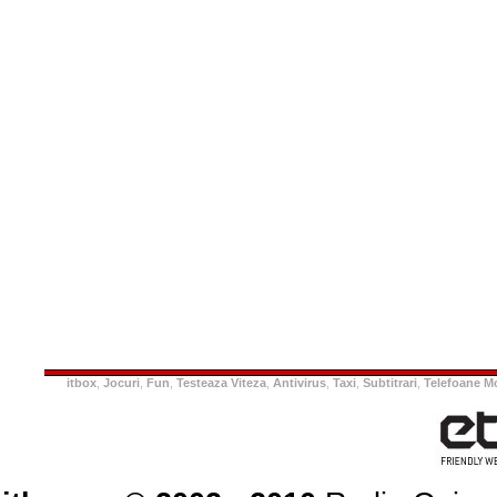
itbox
,
Jocuri
,
Fun
,
Testeaza Viteza
,
Antivirus
,
Taxi
,
Subtitrari
,
Telefoane M