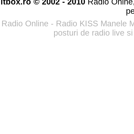
itbox.ro © 2002 - 2010
Radio Onine,
pe
Radio Online - Radio KISS Manele M
posturi de radio live 