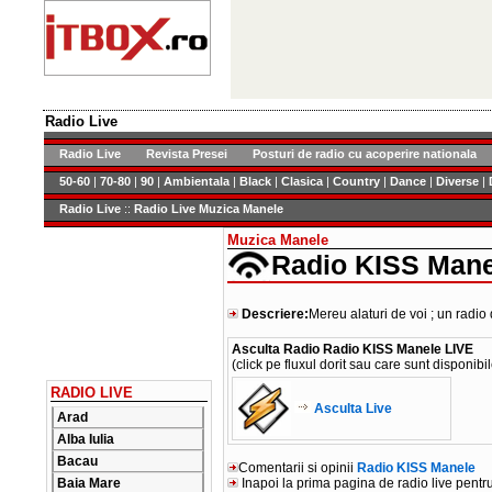
Radio Live
Radio Live
Revista Presei
Posturi de radio cu acoperire nationala
50-60
|
70-80
|
90
|
Ambientala
|
Black
|
Clasica
|
Country
|
Dance
|
Diverse
|
Radio Live
::
Radio Live Muzica Manele
Muzica Manele
Radio KISS Mane
Descriere:
Mereu alaturi de voi ; un rad
Asculta Radio Radio KISS Manele LIVE
(click pe fluxul dorit sau care sunt disponibil
RADIO LIVE
Asculta Live
Arad
Alba Iulia
Bacau
Comentarii si opinii
Radio KISS Manele
Baia Mare
Inapoi la prima pagina de radio live pentr