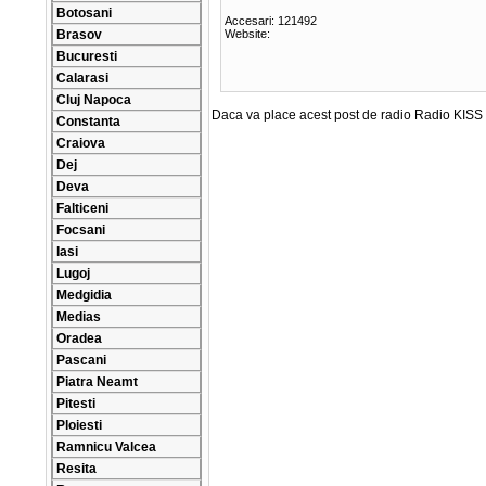
Botosani
Accesari: 121492
Brasov
Website:
Bucuresti
Calarasi
Cluj Napoca
Daca va place acest post de radio Radio KISS 
Constanta
Craiova
Dej
Deva
Falticeni
Focsani
Iasi
Lugoj
Medgidia
Medias
Oradea
Pascani
Piatra Neamt
Pitesti
Ploiesti
Ramnicu Valcea
Resita