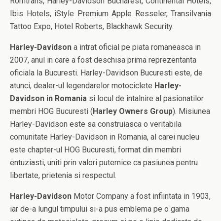
Romtrans, Harley-Davidson Bucharest, Continental Hotels,
Ibis Hotels, iStyle Premium Apple Resseler, Transilvania
Tattoo Expo, Hotel Roberts, Blackhawk Security.
Harley-Davidson
a intrat oficial pe piata romaneasca in
2007, anul in care a fost deschisa prima reprezentanta
oficiala la Bucuresti. Harley-Davidson Bucuresti este, de
atunci, dealer-ul legendarelor motociclete
Harley-
Davidson in Romania
si locul de intalnire al pasionatilor
membri HOG Bucuresti (
Harley Owners Group
). Misiunea
Harley-Davidson este sa construiasca o veritabila
comunitate Harley-Davidson in Romania, al carei nucleu
este chapter-ul HOG Bucuresti, format din membri
entuziasti, uniti prin valori puternice ca pasiunea pentru
libertate, prietenia si respectul.
Harley-Davidson
Motor Company a fost infiintata in 1903,
iar de-a lungul timpului si-a pus emblema pe o gama