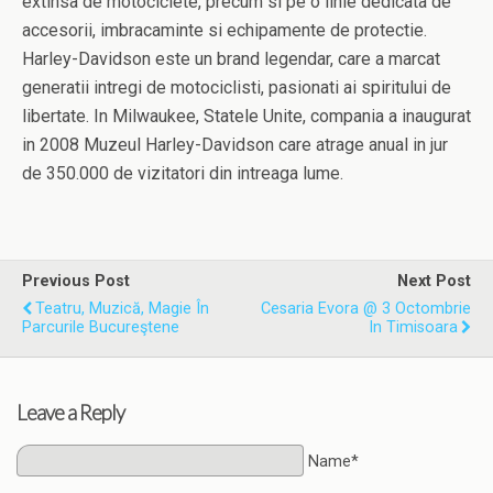
extinsa de motociclete, precum si pe o linie dedicata de
accesorii, imbracaminte si echipamente de protectie.
Harley-Davidson este un brand legendar, care a marcat
generatii intregi de motociclisti, pasionati ai spiritului de
libertate. In Milwaukee, Statele Unite, compania a inaugurat
in 2008 Muzeul Harley-Davidson care atrage anual in jur
de 350.000 de vizitatori din intreaga lume.
Previous Post
Next Post
Teatru, Muzică, Magie În
Cesaria Evora @ 3 Octombrie
Parcurile Bucureştene
In Timisoara
Leave a Reply
Name*