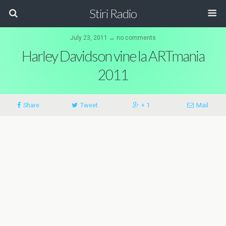
Stiri Radio
July 23, 2011 ↔ no comments
Harley Davidson vine la ARTmania
2011
Share
Tweet
+ 1
Mail